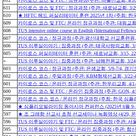
612
카이로스 코스 및 FTC / 정규과정(주관: 바울선교회, 4/10
611
카이로스 코스 및 FTC / 정규과정 (주관: 새로남교회, 3/29-5
610
★ HFTC 헤드 퍼실리테이터 훈련 2025년 1차 (주최: 
609
카이로스 코스 및 FTC/ 온라인 정규과정 (주관: 대림교회, 4
608
TUS intensive online course in English (International Fellow
607
카이로스 코스 / 정규과정 (주관:광신대학교 선교훈련원, 4/
606
TUS 이루실이야기 / 집중과정 (주관: 태국사랑의교회, 3/8
605
카이로스 퍼실리테이터 훈련 (주관: 새로남교회, 3/15, 22
»
TUS 이루실이야기 / 집중과정 (주관: 남해전원교회, 3/24
603
카이로스 코스 / 정규과정 (주관: 은샘교회, 5/9-7/4, 경
602
카이로스 코스 / 주말과정 (주관: KBM형제선교회, 3/22-4
601
카이로스 코스 / 온라인 정규과정 (주관: 한우리교회, 4/1-
600
카이로스 코스 및 FTC / 온라인 집중과정 (주관: GON, 4/2
599
카이로스 코스 코스 / 온라인 정규과정 (주최: 한국 심플리모
598
★ 심플리모빌라이징 동아시아 컨퍼런스 (2025년 6월 9-
597
★ 조 그래함 선교사 초청 선교세미나 녹화영상 (4/29, 
596
TUS 이루실이야기 및 FTC / 온라인 집중과정 (주관: 서울서
595
TUS 이루실이야기 및 FTC/ 온라인 집중과정 (주관: 합신세