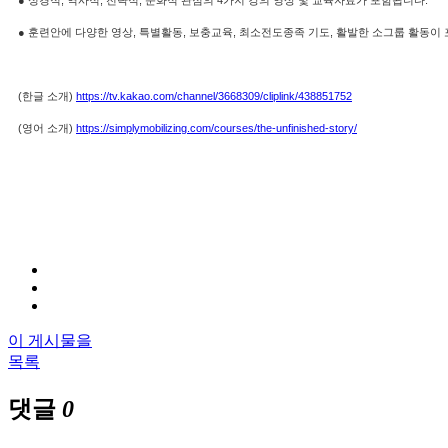
● 성경적, 역사적, 전략적, 문화적 관점의 4가지 강의 영상 및 교육자료가 포함됩니다.
● 훈련안에 다양한 영상, 특별활동, 보충교육, 최소전도종족 기도, 활발한 소그룹 활동이
(한글 소개)
https://tv.kakao.com/channel/3668309/cliplink/438851752
(영어 소개)
https://simplymobilizing.com/courses/the-unfinished-story/
이 게시물을
목록
댓글
0