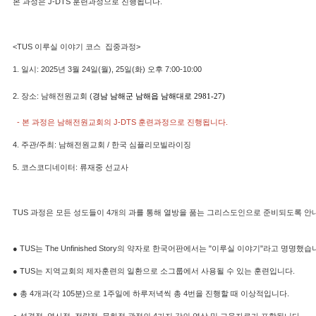
본 과정은 J-DTS 훈련과정으로 진행됩니다.
<TUS 이루실 이야기 코스 집중과정>
1. 일시: 2025년 3월 24일(월), 25일(화) 오후 7:00-10:00
2. 장소: 남해전원교회 (
경남 남해군 남해읍 남해대로 2981-27)
- 본 과정은 남해전원교회의 J-DTS 훈련과정으로 진행됩니다.
4. 주관/주최: 남해전원교회 / 한국 심플리모빌라이징
5. 코스코디네이터: 류재중 선교사
TUS 과정은 모든 성도들이 4개의 과를 통해 열방을 품는 그리스도인으로 준비되도록 
●
TUS는 The Unfinished Story의 약자로 한국어판에서는 "이루실 이야기"라고 명명했습
● TUS는 지역교회의 제자훈련의 일환으로 소그룹에서 사용될 수 있는 훈련입니다.
● 총 4개과(각 105분)으로 1주일에 하루저녁씩 총 4번을 진행할 때 이상적입니다.