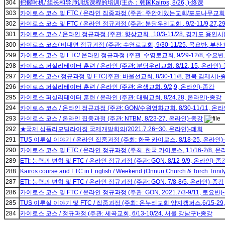
304
把握时机/ 组长和导师训练课程的培训(主办：韩国Kairos, 8/26, )-终课
303
카이로스 코스 및 FTC / 온라인 집중과정 (주관: 주안에있는교회/포도나무교회/예
302
카이로스 코스 및 FTC / 온라인 정규과정 (주관: 분당우리교회 , 9/2-11/9,27,2
301
카이로스 코스 / 온라인 정규과정 (주관: 향상교회 , 10/3-11/28, 경기도 용인시
300
카이로스 코스/ 비대면 정규과정 (주관: 수영로교회, 9/30-11/25, 목요반, 부
299
카이로스 코스 및 FTC/ 온라인 정규과정 (주관: 수영로교회, 9/29-12/8, 수요
298
카이로스 퍼실리테이터 훈련 / 온라인 (주관: 분당우리교회, 8/12, 15, 온라인)
297
카이로스 코스/ 정규과정 및 FTC(주관: 바울선교회, 8/30-11/8, 전북 김제시)-
296
카이로스 퍼실리테이터 훈련 / 온라인 (주관: 은샘교회, 9/2,9, 온라인)-종강
295
카이로스 퍼실리테이터 훈련 / 온라인 (주관: 대림교회, 8/24,28, 온라인)-종강
294
카이로스 코스 / 온라인 정규과정 (주관: GON/수원영화교회, 8/30-11/11, 온
293
카이로스 코스 / 온라인 집중과정 (주관: NTBM, 8/23-27, 온라인)-종강
292
★국제 심플리모빌라이징 국제개발회의(2021.7.26~30. 온라인)-폐회
291
TUS 이루실 이야기 / 온라인 집중과정 (주최: 한국 카이로스, 8/18-25, 온라인)
290
카이로스 코스 및 FTC / 온라인 정규과정 (주최: 한국 카이로스, 11/16-2/8, 온
289
ETI: 능력과 변혁 및 FTC / 온라인 정규과정 (주관: GON, 8/12-9/9, 온라인)-종
288
Kairos course and FTC in English / Weekend (Onnuri Church & Torch Trinity 
287
ETI: 능력과 변혁 및 FTC / 온라인 정규과정 (주관: GON, 7/8-8/5, 온라인)-종강
286
카이로스 코스 및 FTC / 온라인 정규과정 (주관: GON, 2021.7/3-9/11, 토요반
285
TUS 이루실 이야기 및 FTC / 집중과정 (주최: 온누리교회 양지캠퍼스,6/15-2
284
카이로스 코스 / 정규과정 (주관: 세곡교회, 6/13-10/24, 서울 강남구)-종강