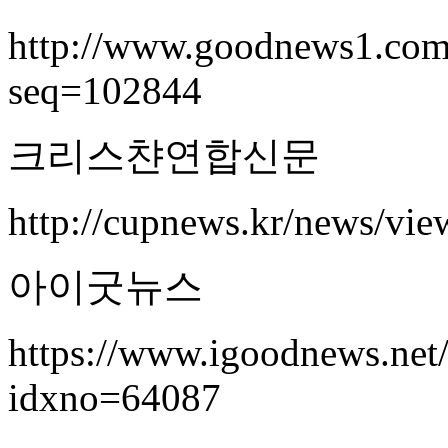
http://www.goodnews1.com
seq=102844
크리스챤연합신문
http://cupnews.kr/news/vi
아이굿뉴스
https://www.igoodnews.net/
idxno=64087