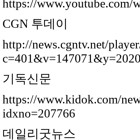
https://www.youtube.com
CGN
투데이
http://news.cgntv.net/playe
c=401&v=147071&y=202
기독신문
https://www.kidok.com/new
idxno=207766
데일리굿뉴스