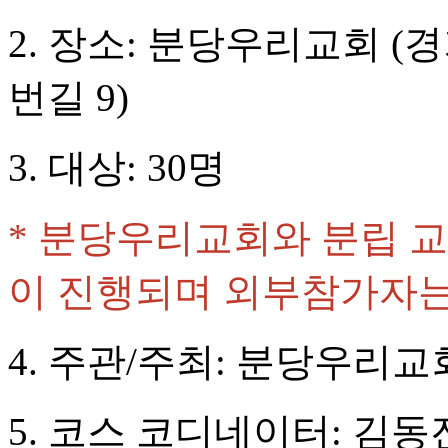
2.
장소
:
분당우리교회
(
경
번길
9)
3.
대상
: 30
명
*
분당우리교회와 분립 교
이 진행되며 외부참가자는
4.
주관
/
주최
:
분당우리교
5.
코스 코디네이터
:
김동