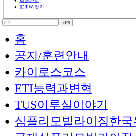
회원가입
ID/PW 찾기
홈
공지/훈련안내
카이로스코스
ETI능력과변혁
TUS이루실이야기
심플리모빌라이징한국