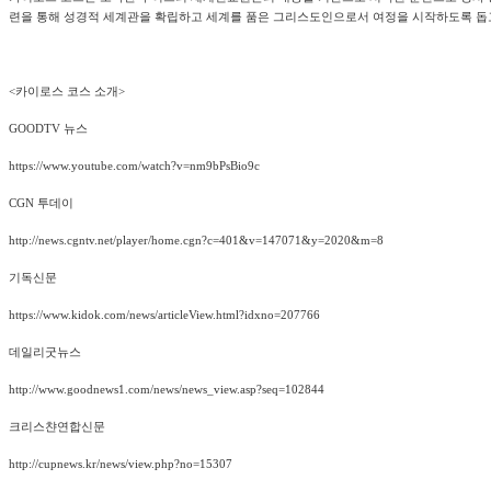
련을 통해 성경적 세계관을 확립하고 세계를 품은 그리스도인으로서 여정을 시작하도록 돕
<카이로스 코스 소개>
GOODTV 뉴스
https://www.youtube.com/watch?v=nm9bPsBio9c
CGN 투데이
http://news.cgntv.net/player/home.cgn?c=401&v=147071&y=2020&m=8
기독신문
https://www.kidok.com/news/articleView.html?idxno=207766
데일리굿뉴스
http://www.goodnews1.com/news/news_view.asp?seq=102844
크리스챤연합신문
http://cupnews.kr/news/view.php?no=15307