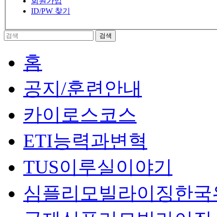
회원가입
ID/PW 찾기
홈
공지/훈련안내
카이로스코스
ETI능력과변혁
TUS이루실이야기
심플리모빌라이징한국