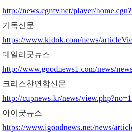
http://news.cgntv.net/player/home
기독신문
https://www.kidok.com/news/articleV
데일리굿뉴스
http://www.goodnews1.com/news/new
크리스챤연합신문
http://cupnews.kr/news/view.php?no=
아이굿뉴스
https://www.igoodnews.net/news/arti