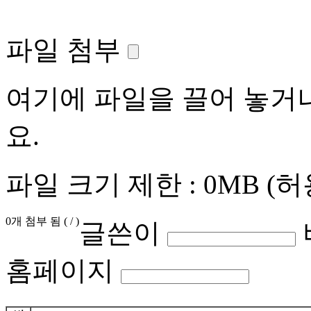
파일 첨부
여기에 파일을 끌어 놓거
요.
파일 크기 제한 :
0MB
(허
0
개 첨부 됨 (
/
)
글쓴이
홈페이지