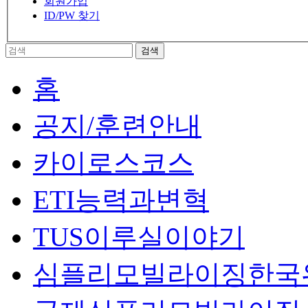
회원가입
ID/PW 찾기
홈
공지/훈련안내
카이로스코스
ETI능력과변혁
TUS이루실이야기
심플리모빌라이징한국