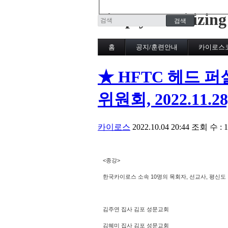
Simply Mobilizing
홈
공지/훈련안내
카이로스
★ HFTC 헤드 퍼
위원회, 2022.11.
카이로스
2022.10.04 20:44
조회 수 : 1
<종강>
한국카이로스 소속 10명의 목회자, 선교사, 평신
김주연 집사 김포 성문교회
김혜미 집사 김포 성문교회