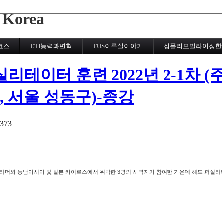
메뉴 건너뛰기
 Korea
코스
ETI능력과변혁
TUS이루실이야기
심플리모빌라이징한
실리테이터 훈련 2022년 2-1차
28, 서울 성동구)-종강
373
도 리더와 동남아시아 및 일본 카이로스에서 위탁한 3명의 사역자가 참여한 가운데 헤드 퍼실