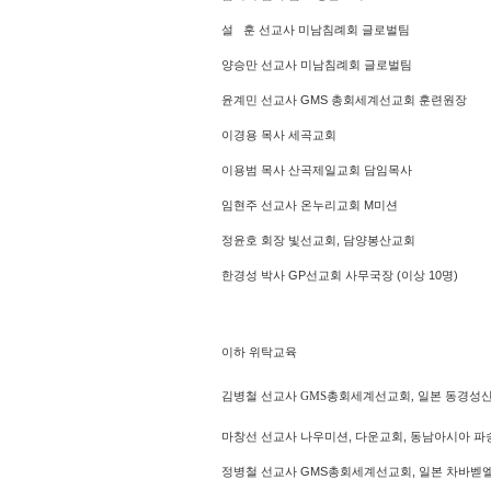
설 훈 선교사 미남침례회 글로벌팀
양승만 선교사 미남침례회 글로벌팀
윤계민 선교사 GMS 총회세계선교회 훈련원장
이경용 목사 세곡교회
이용범 목사 산곡제일교회 담임목사
임현주 선교사 온누리교회 M미션
정윤호 회장 빛선교회, 담양봉산교회
한경성 박사 GP선교회 사무국장 (이상 10명)
이하 위탁교육
김병철 선교사 GMS총회세계선교회, 일본 동경
마창선 선교사 나우미션, 다운교회, 동남아시아 파
정병철 선교사 GMS총회세계선교회, 일본 차바벧엘