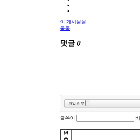
이 게시물을
목록
댓글
0
파일 첨부
글쓴이
번
호