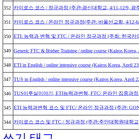
카이로스 코스 / 정규과정 (주관:광신대학교, 4/11-12/9,
352
카이로스 코스 / 온라인 정규과정(주관: 바울선교회, 4/12-6
351
ETI: 능력과 변혁 및 FTC / 온라인 정규과정 (주최: 한국카이로
350
349
Generic FTC & Bridge Training / online course (Kairos Korea, 
348
ETI in English / online intensive course (Kairos Korea, April 23
347
TUS in English / online intensive course (Kairos Korea, April 2
TUS이루실이야기, ETI능력과변혁, FTC/ 온라인 집중과정 (
346
ETI 능력과변혁 코스 및 FTC/ 온라인 정규과정 (주관: GON, 3
345
카이로스 코스 및 FTC / 정규과정 (주관:주안대학원대학교, 3/
344
쓰기
태그