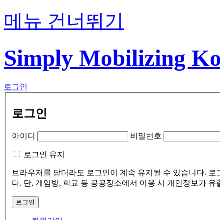
메뉴 건너뛰기
Simply Mobilizing K
로그인
로그인
아이디
비밀번호
로그인 유지
브라우저를 닫더라도 로그인이 계속 유지될 수 있습니다. 로
다. 단, 게임방, 학교 등 공공장소에서 이용 시 개인정보가 